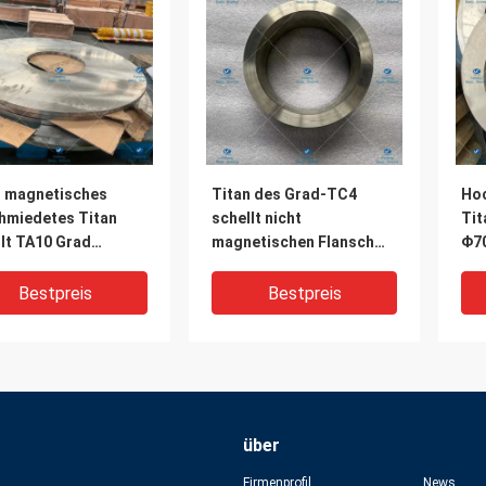
t magnetisches
Titan des Grad-TC4
Ho
hmiedetes Titan
schellt nicht
Tit
lt TA10 Grad
magnetischen Flansch
Φ70
*340*18
φ170*138*70
Gr
Bestpreis
Bestpreis
über
Firmenprofil
News