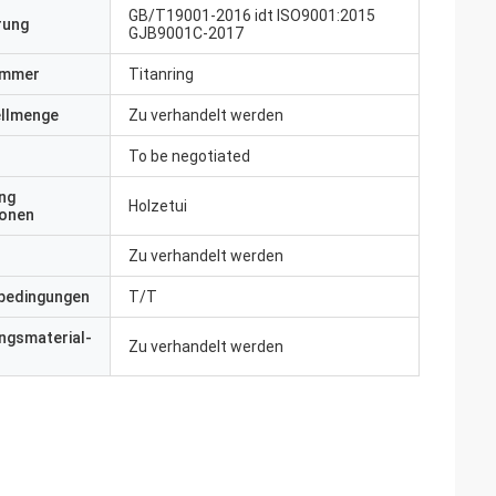
GB/T19001-2016 idt ISO9001:2015
erung
GJB9001C-2017
ummer
Titanring
ellmenge
Zu verhandelt werden
To be negotiated
ng
Holzetui
ionen
Zu verhandelt werden
bedingungen
T/T
ngsmaterial-
Zu verhandelt werden