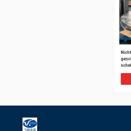
Nich
gesc
schel
Φ980