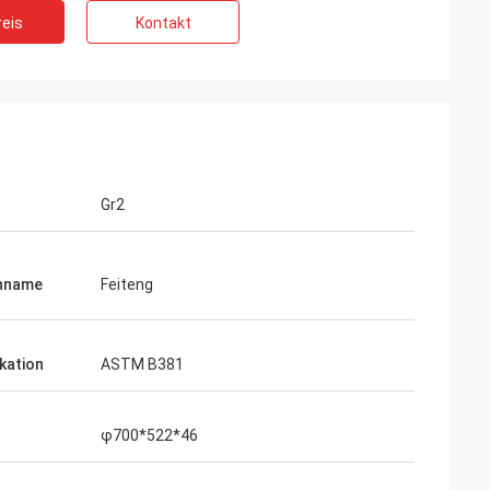
eis
Kontakt
Gr2
nname
Feiteng
ikation
ASTM B381
φ700*522*46