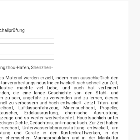
challprüfung
uangzhou-Hafen, Shenzhen-
es Material werden erzielt, indem man ausschließlich den
anverarbeitungsindustrie entwickelt sich schnell zur Zeit,
dustrie machte viel Liebe, und auch hat verfeinert
enden, die eine lange Geschichte von den Stahl- und
um zu sein, ungefähr zu verwenden und zu lernen, dieses
hnell zu verbessern und hoch entwickelt. Jetzt Titan- und
elboot, Luftkissenfahrzeug, Minensuchboot, Propeller,
tauscher, Erdölausrüstung, chemische Ausrüstung,
zeuge und so weiter weitverbreitet. Hauptsächlich unter
drigen Dichte, Gedächtnis, antimagnetisch. Zur Zeit haben
erseeboot, Unterwasserlaborausstattung entwickelt, um
stung und Geräte in den Küstenkraftwerken, in der
er chemischen Marineproduktion und in der Marikultur