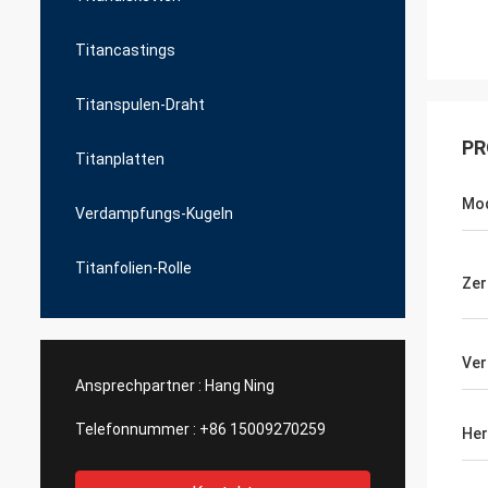
Titancastings
Titanspulen-Draht
PR
Titanplatten
Mod
Verdampfungs-Kugeln
Titanfolien-Rolle
Zer
Ver
Ansprechpartner :
Hang Ning
Telefonnummer :
+86 15009270259
Her