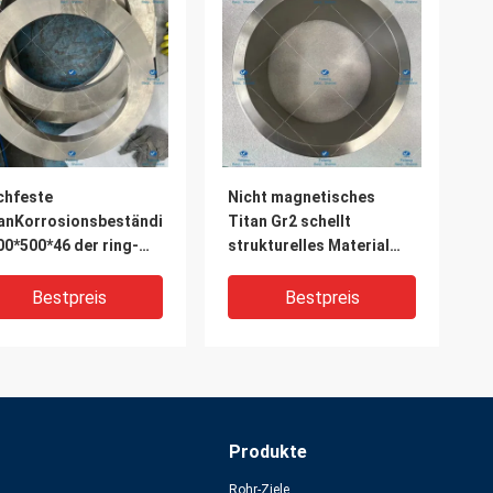
chfeste
Nicht magnetisches
anKorrosionsbeständigkeit
Titan Gr2 schellt
0*500*46 der ring-
strukturelles Material
2
mit metallischem Glanz
Bestpreis
Bestpreis
Produkte
Rohr-Ziele