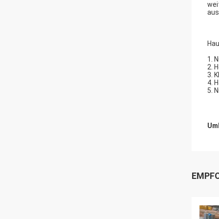
wei
aus
Hau
1.
N
2. 
3. 
4. 
5. 
Umb
EMPFO