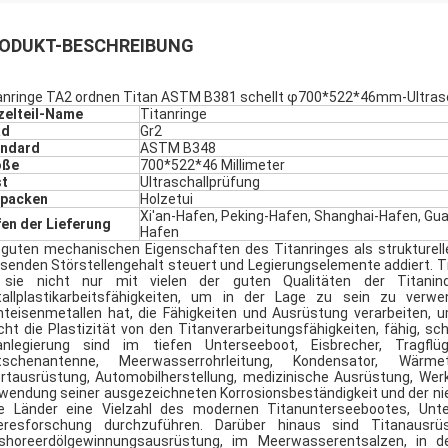
ODUKT-BESCHREIBUNG
anringe
TA2 ordnen Titan ASTM B381 schellt φ700*522*46mm-Ultras
zelteil-Name
Titanringe
ad
Gr2
andard
ASTM B348
öße
700*522*46 Millimeter
st
Ultraschallprüfung
rpacken
Holzetui
Xi'an-Hafen, Peking-Hafen, Shanghai-Hafen, G
en der Lieferung
Hafen
 guten mechanischen Eigenschaften des Titanringes als strukturell
senden Störstellengehalt steuert und Legierungselemente addiert. Tit
 sie nicht nur mit vielen der guten Qualitäten der Titanin
allplastikarbeitsfähigkeiten, um in der Lage zu sein zu verw
hteisenmetallen hat, die Fähigkeiten und Ausrüstung verarbeiten, 
ht die Plastizität von den Titanverarbeitungsfähigkeiten, fähig, sc
anlegierung sind im tiefen Unterseeboot, Eisbrecher, Tragflüg
tschenantenne, Meerwasserrohrleitung, Kondensator, Wärme
rtausrüstung, Automobilherstellung, medizinische Ausrüstung, Werk
wendung seiner ausgezeichneten Korrosionsbeständigkeit und der nie
le Länder eine Vielzahl des modernen Titanunterseebootes, Unt
resforschung durchzuführen. Darüber hinaus sind Titanausrü
shoreerdölgewinnungsausrüstung, im Meerwasserentsalzen, in d