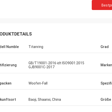
Bestpr
ODUKTDETAILS
ell Numble
Titanring
Grad
GB/T19001-2016 idt ISO9001:2015
tifizierung
Marke
GJB9001C-2017
packen
Woofen-Fall
Spezif
kunftsort
Baoji, Shaanxi, China
Größe