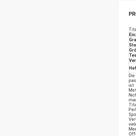
PR
Tit
Ein
Gr
St
Gr
Te
Ve
Haf
Die
pas
ist
Met
Nic
mac
Tit
Pei
Spo
Ver
vie
Mee
Off