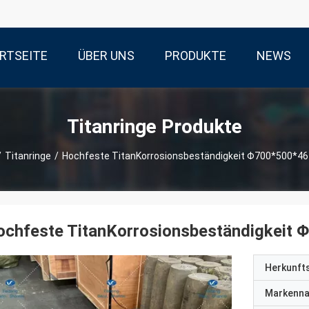
RTSEITE
ÜBER UNS
PRODUKTE
NEWS
Titanringe Produkte
/
Titanringe
/
Hochfeste TitanKorrosionsbeständigkeit Φ700*500*46 
chfeste TitanKorrosionsbeständigkeit 
Herkunft
Markenn