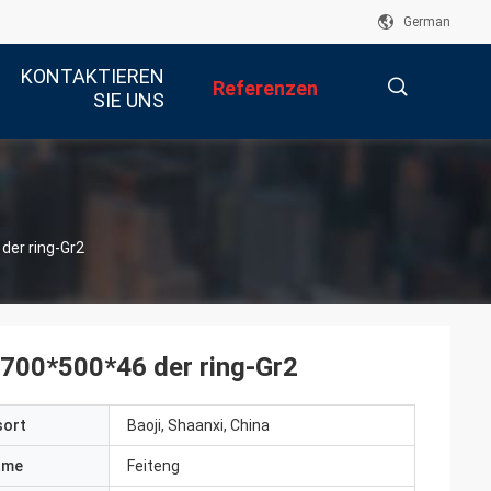
German
KONTAKTIEREN
Referenzen
SIE UNS
描
der ring-Gr2
述
Φ700*500*46 der ring-Gr2
sort
Baoji, Shaanxi, China
ame
Feiteng