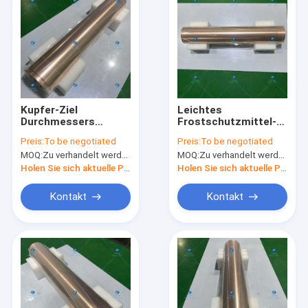
Kupfer-Ziel
Leichtes
Durchmessers
Frostschutzmittel-
155mm
Kupfer-Rohr-Ziel für
Preis:
To be negotiated
Preis:
To be negotiated
Kaltwiderstand-
Wärmeaustausch-
MOQ:
Zu verhandelt werden
MOQ:
Zu verhandelt werden
GBT19001
Ausrüstung
Holen Sie sich aktuelle Preis
Holen Sie sich aktuelle Preis
Kontakt
Kontakt
Haus
Produkte
Über uns