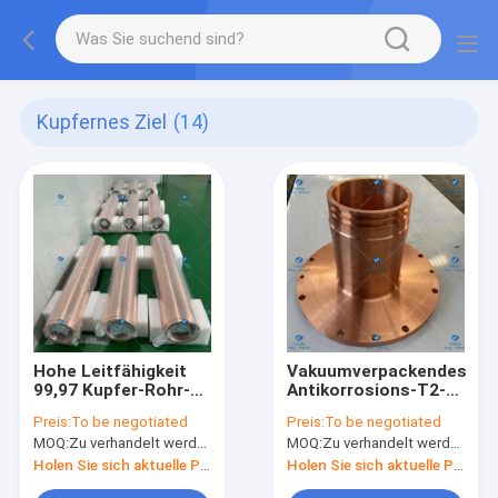
Kupfernes Ziel
(14)
Hohe Leitfähigkeit
Vakuumverpackendes
99,97 Kupfer-Rohr-
Antikorrosions-T2-
Vakuumverpackung
Kupfer-Tiegel-nicht
Preis:
To be negotiated
Preis:
To be negotiated
des Prozent-
Eisenmetall
MOQ:
Zu verhandelt werden
MOQ:
Zu verhandelt werden
kupferne Ziel-
155OD*125ID*888
Holen Sie sich aktuelle Preis
Holen Sie sich aktuelle Preis