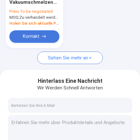
Vakuumschmelzendes
Nahtlose Titanrohre
kupfernes Ziel
Preis:
To be negotiated
155OD*125ID*888
MOQ:
Titanbefestiger
Zu verhandelt werden
Holen Sie sich aktuelle Preis
Kundenspezifische Titanteile
Kontakt
Titanringe
Sehen Sie mehr an
Titanstangen
Titandisketten
Hinterlass Eine Nachricht
Titancastings
Wir Werden Schnell Antworten
Titanspulen-Draht
Titanplatten
Verdampfungs-Kugeln