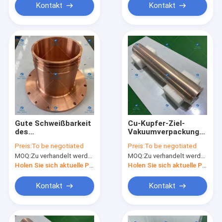
Kontakt
Kontakt
Gute Schweißbarkeit
Cu-Kupfer-Ziel-
des
Vakuumverpackung
Kaltverformungs-
ISO9001 Feiteng
Preis:
To be negotiated
Preis:
To be negotiated
Tiegel-T2-Kupfer-
gelbe
MOQ:
Zu verhandelt werden
MOQ:
Zu verhandelt werden
Ziel-99,97%
Holen Sie sich aktuelle Preis
Holen Sie sich aktuelle Preis
Kontakt
Kontakt