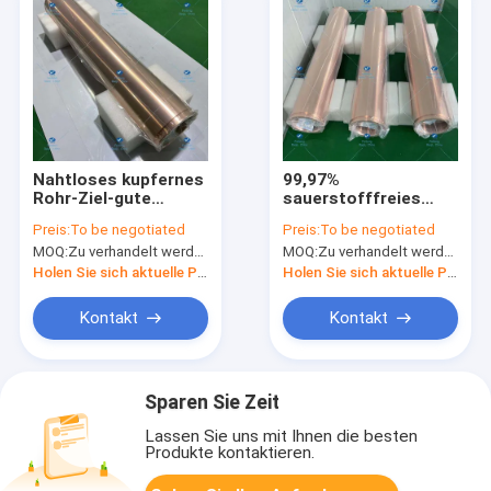
Nahtloses kupfernes
99,97%
Rohr-Ziel-gute
sauerstofffreies
Wärmeleitfähigkeit
kupfernes Rohr-Ziel
Preis:
To be negotiated
Preis:
To be negotiated
ISO
155OD*125ID*888L
MOQ:
Zu verhandelt werden
MOQ:
Zu verhandelt werden
Holen Sie sich aktuelle Preis
Holen Sie sich aktuelle Preis
Kontakt
Kontakt
Sparen Sie Zeit
Lassen Sie uns mit Ihnen die besten
Produkte kontaktieren.