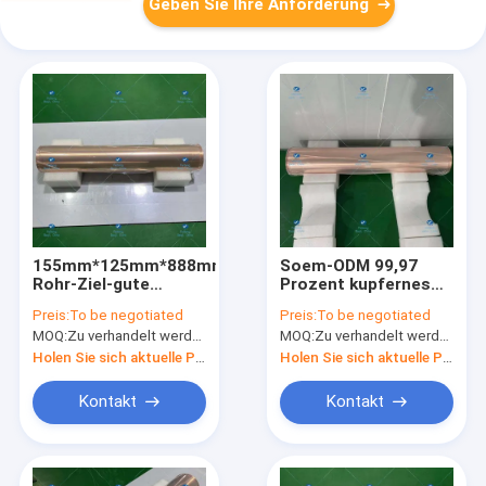
Geben Sie Ihre Anforderung
155mm*125mm*888mm
Soem-ODM 99,97
Rohr-Ziel-gute
Prozent kupfernes
Plastizitäts-
Rohr-Ziel-
Preis:
To be negotiated
Preis:
To be negotiated
Duktilität Cu-99,97%
Hochdruckwiderstand-
MOQ:
Zu verhandelt werden
MOQ:
Zu verhandelt werden
Holen Sie sich aktuelle Preis
Holen Sie sich aktuelle Preis
Kontakt
Kontakt