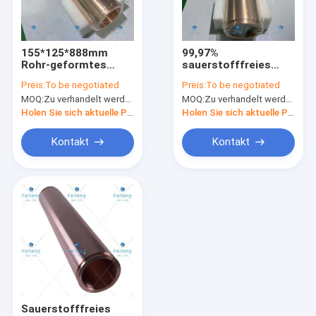
Fabrik-Ausflug
Qualitätskontrolle
155*125*888mm
99,97%
Rohr-geformtes
sauerstofffreies
Treten Sie mit uns in Verbindung
kupfernes Ziel-hohe
kupfernes
Preis:
To be negotiated
Preis:
To be negotiated
Gefügigkeit
dauerhaftes
MOQ:
Zu verhandelt werden
MOQ:
Zu verhandelt werden
Metallrohr-Ziel
Fordern Sie ein Zitat
Holen Sie sich aktuelle Preis
Holen Sie sich aktuelle Preis
Kontakt
Kontakt
Rohr-Ziele
Titanziele
Kupfernes Ziel
Edelstahl-Ziele
Titanflansche
Sauerstofffreies