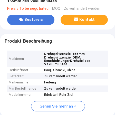
155mm des Vakuum304ss
Preis：To be negotiated
MOQ：Zu verhandelt werden
Bestpreis
Kontakt
Produkt-Beschreibung
,
Drehspritzenziel 155mm
,
Drehspritzenziel ODM
Markieren
Beschichtungs-Drehziel des
Vakuum304ss
Herkunftsort
Baoji, Shaanxi, China
Lieferzeit
Zu verhandelt werden
Markenname
Feiteng
Min Bestellmenge
Zu verhandelt werden
Modellnummer
Edelstahl-Rohr-Ziel
Sehen Sie mehr an