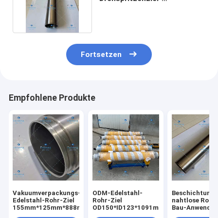
Durchmesser 155mm des
Vakuum304ss
Fortsetzen
Empfohlene Produkte
Vakuumverpackungs-
ODM-Edelstahl-
Beschichtungs
Edelstahl-Rohr-Ziel
Rohr-Ziel
nahtlose Rohr-
155mm*125mm*888mm
OD150*ID123*1091mm
Bau-Anwendun
Vakuum304