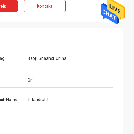
eis
Kontakt
ng
Baoji, Shaanxi, China
Gr1
teil-Name
Titandraht