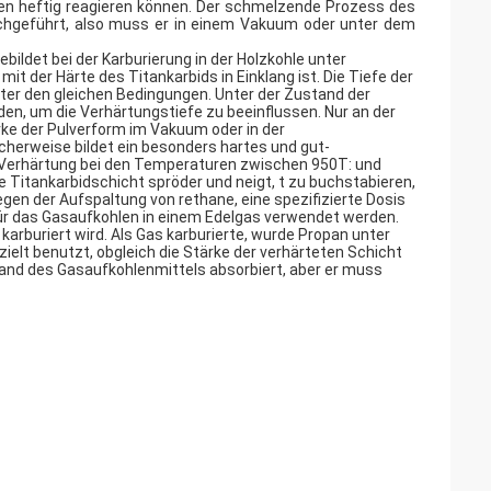
zen heftig reagieren können. Der schmelzende Prozess des
chgeführt, also muss er in einem Vakuum oder unter dem
ldet bei der Karburierung in der Holzkohle unter
it der Härte des Titankarbids in Einklang ist. Die Tiefe der
nter den gleichen Bedingungen. Unter der Zustand der
n, um die Verhärtungstiefe zu beeinflussen. Nur an der
ke der Pulverform im Vakuum oder in der
rweise bildet ein besonders hartes und gut-
ie Verhärtung bei den Temperaturen zwischen 950T: und
e Titankarbidschicht spröder und neigt, t zu buchstabieren,
en der Aufspaltung von rethane, eine spezifizierte Dosis
ür das Gasaufkohlen in einem Edelgas verwendet werden.
rburiert wird. Als Gas karburierte, wurde Propan unter
ielt benutzt, obgleich die Stärke der verhärteten Schicht
and des Gasaufkohlenmittels absorbiert, aber er muss