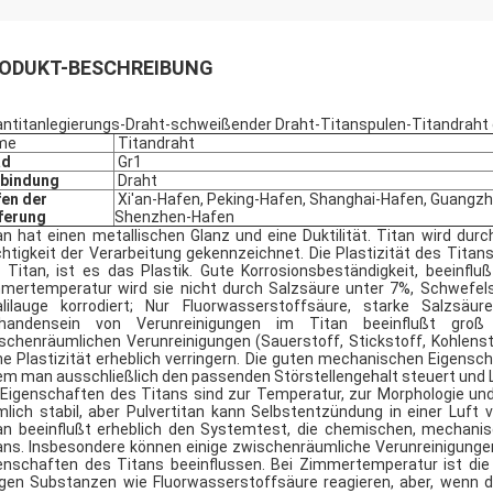
ODUKT-BESCHREIBUNG
antitanlegierungs-Draht-schweißender Draht-Titanspulen-Titandraht 
me
Titandraht
ad
Gr1
rbindung
Draht
en der
Xi'an-Hafen, Peking-Hafen, Shanghai-Hafen, Guangz
ferung
Shenzhen-Hafen
an hat einen metallischen Glanz und eine Duktilität. Titan wird dur
chtigkeit der Verarbeitung gekennzeichnet. Die Plastizität des Tita
 Titan, ist es das Plastik. Gute Korrosionsbeständigkeit, beeinf
mertemperatur wird sie nicht durch Salzsäure unter 7%, Schwefels
alilauge korrodiert; Nur Fluorwasserstoffsäure, starke Salzsä
handensein von Verunreinigungen im Titan beeinflußt groß
schenräumlichen Verunreinigungen (Sauerstoff, Stickstoff, Kohlenst
ne Plastizität erheblich verringern. Die guten mechanischen Eigenscha
em man ausschließlich den passenden Störstellengehalt steuert und 
 Eigenschaften des Titans sind zur Temperatur, zur Morphologie und 
mlich stabil, aber Pulvertitan kann Selbstentzündung in einer Luf
an beeinflußt erheblich den Systemtest, die chemischen, mechanis
ans. Insbesondere können einige zwischenräumliche Verunreinigungen
enschaften des Titans beeinflussen. Bei Zimmertemperatur ist die
igen Substanzen wie Fluorwasserstoffsäure reagieren, aber, wenn 