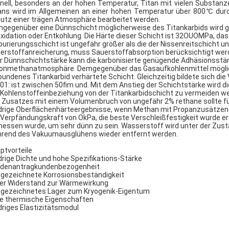
nell, besonders an der hohen Temperatur, Titan mit vielen Substan
ans wird im Allgemeinen an einer hohen Temperatur über 800℃ dur
utz einer trägen Atmosphäre bearbeitet werden.
gegenüber eine Dünnschicht möglicherweise des Titankarbids wird gebi
xidation oder Entkohlung. Die Härte dieser Schicht ist 32OUOMPa, das m
burierungsschicht ist ungefähr größer als die der Nissenreitschicht u
erstoffanreicherung, muss Sauerstoffabsorption berücksichtigt werde
r Dünnschichtstärke kann die karbonisierte genügende Adhäsionsstär
onmethanatmosphäre. Demgegenüber das Gasaufkohlenmittel mögliche
bundenes Titankarbid verhärtete Schicht. Gleichzeitig bildete sich d
01: ist zwischen 50fim und. Mit dem Anstieg der Schichtstärke wird di
Kohlenstoffeinbeziehung von der Titankarbidschicht zu vermeiden weg
 Zusatzes mit einem Volumenbruch von ungefähr 2% rethane sollte f
drige Oberflächenhärteergebnisse, wenn Methan mit Propanzusätzen ka
 Verpfändungskraft von OkPa, die beste Verschleißfestigkeit wurde erz
essen wurde, um sehr dünn zu sein. Wasserstoff wird unter der Zust
rend des Vakuumausglühens wieder entfernt werden.
ptvorteile
drige Dichte und hohe Spezifikations-Stärke
denantragkundenbezogenheit
gezeichnete Korrosionsbeständigkeit
er Widerstand zur Wärmewirkung
gezeichnetes Lager zum Kryogenik-Eigentum
e thermische Eigenschaften
driges Elastizitätsmodul