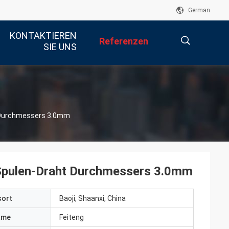
German
KONTAKTIEREN
Referenzen
SIE UNS
描
t Durchmessers 3.0mm
述
-Spulen-Draht Durchmessers 3.0mm
sort
Baoji, Shaanxi, China
ame
Feiteng