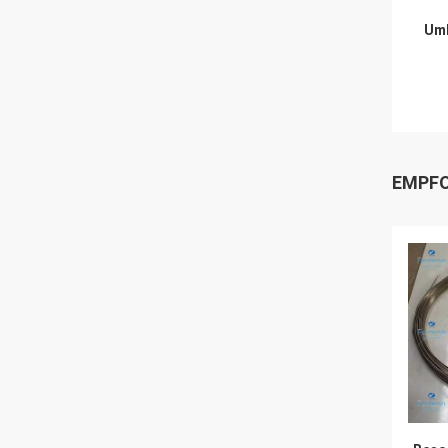
Umb
EMPFO