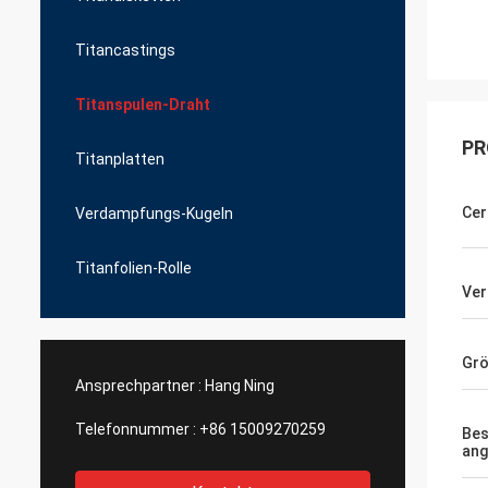
Titancastings
Titanspulen-Draht
PR
Titanplatten
Cer
Verdampfungs-Kugeln
Titanfolien-Rolle
Ver
Gr
Ansprechpartner :
Hang Ning
Telefonnummer :
+86 15009270259
Be
ang