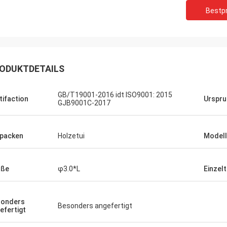
Bestpr
ODUKTDETAILS
GB/T19001-2016 idt ISO9001: 2015
tifaction
Urspru
GJB9001C-2017
packen
Holzetui
Modell
öße
φ3.0*L
Einzel
sonders
Besonders angefertigt
efertigt