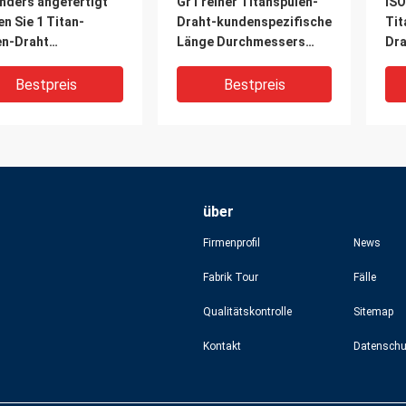
nders angefertigt
Gr1 reiner Titanspulen-
ISO
n Sie 1 Titan-
Draht-kundenspezifische
Tit
en-Draht
Länge Durchmessers
Dr
hmessers 3.0mm
6.0mm
Bestpreis
Bestpreis
über
Firmenprofil
News
Fabrik Tour
Fälle
Qualitätskontrolle
Sitemap
x1000mm
Titan-gerader Draht
Kor
Kontakt
eißender
Soem-ODM
Tit
füller-Titandraht
Durchmessers 3mm mit
B86
t-GB/T19001
Duktilität