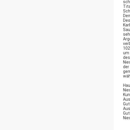
sch
Tit
Sch
Dem
Deo
Kar
Sau
seh
Arg
ver
102
um 
des
Nie
der
gem
wäh
Hau
Nie
Kun
Aus
Gut
Aus
Gut
Nie