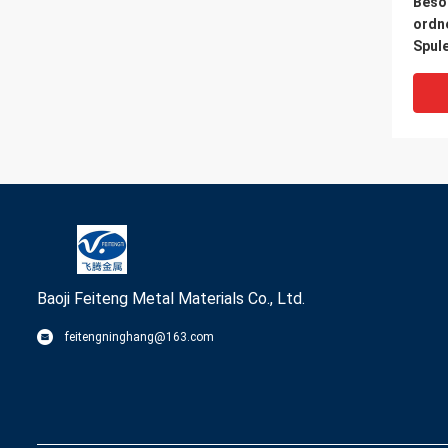
Beso
ordne
Spul
Durc
Baoji Feiteng Metal Materials Co., Ltd.
feitengninghang@163.com
3mm
schw
Titan
Drah