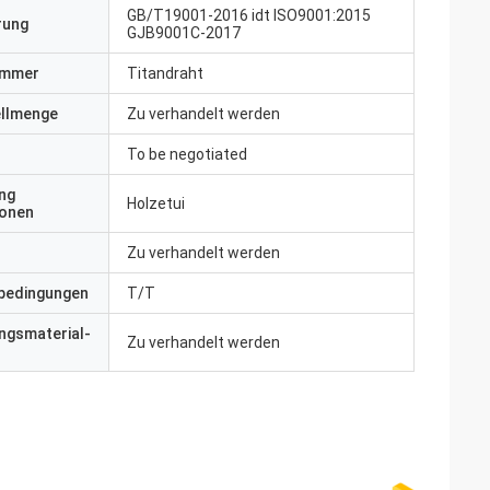
GB/T19001-2016 idt ISO9001:2015
erung
GJB9001C-2017
ummer
Titandraht
ellmenge
Zu verhandelt werden
To be negotiated
ng
Holzetui
ionen
Zu verhandelt werden
bedingungen
T/T
ngsmaterial-
Zu verhandelt werden