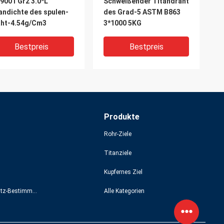
9001 Gr2 3.0*L
Schweißender Titandraht
andichte des spulen-
des Grad-5 ASTM B863
aht-4.54g/Cm3
3*1000 5KG
Bestpreis
Bestpreis
Produkte
Rohr-Ziele
Titanziele
Kupfernes Ziel
rosionsbeständiger
Medizinischer Titandraht
Datenschutz-Bestimmungen
Alle Kategorien
anflachdraht ASTM
ISO Gr12 4mm*1000mm
3 Feiteng
mit Hitzebeständigkeit