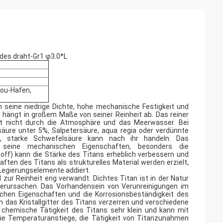
des draht-Gr1 φ3.0*L
hou-Hafen,
ch seine niedrige Dichte, hohe mechanische Festigkeit und
ns hängt in großem Maße von seiner Reinheit ab. Das reiner
lußt nicht durch die Atmosphäre und das Meerwasser. Bei
äure unter 5%, Salpetersäure, aqua regia oder verdünnte
ure, starke Schwefelsäure kann nach ihr handeln. Das
 seine mechanischen Eigenschaften, besonders die
off) kann die Stärke des Titans erheblich verbessern und
ften des Titans als strukturelles Material werden erzielt,
Legierungselemente addiert.
zur Reinheit eng verwandt. Dichtes Titan ist in der Natur
t verursachen. Das Vorhandensein von Verunreinigungen im
chen Eigenschaften und die Korrosionsbeständigkeit des
 das Kristallgitter des Titans verzerren und verschiedene
 chemische Tätigkeit des Titans sehr klein und kann mit
die Temperaturanstiege, die Tätigkeit von Titanzunahmen