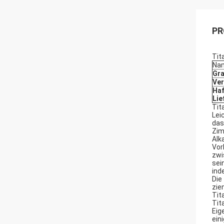
PR
Tit
Na
Gr
Ve
Haf
Lie
Tit
Lei
das
Zim
Alk
Vor
zwi
sei
ind
Die
zie
Tit
Tit
Eig
ein