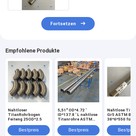
Fortsetzen
Empfohlene Produkte
Nahtloser
5,51" OD*4.72 '
Nahtlose Tita
TitanRohrbogen
ID*137.8 ' L nahtlose
Gr5 ASTM B34
Feiteng 25OD*2.5
Titanrohre ASTM
38*6*550 für
B861
medizinische
Ausrüstung
Bestpreis
Bestpreis
Bestprei