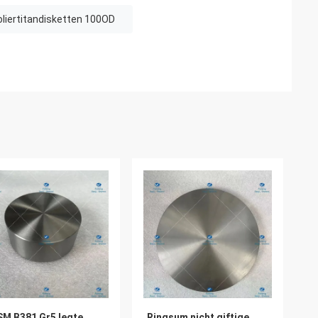
Poliertitandisketten 100OD
M B381 Gr5 legte
Ringsum nicht giftige