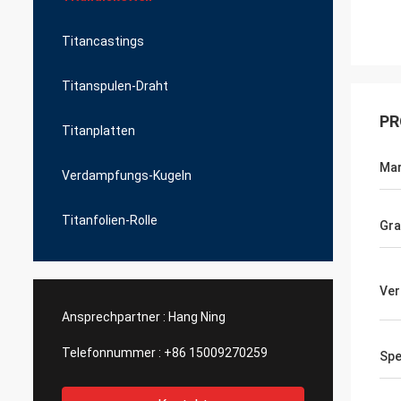
Titancastings
Titanspulen-Draht
PR
Titanplatten
Ma
Verdampfungs-Kugeln
Titanfolien-Rolle
Gr
Ver
Ansprechpartner :
Hang Ning
Telefonnummer :
+86 15009270259
Spe