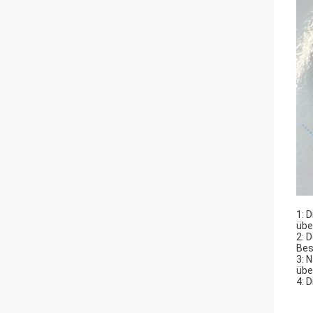
1: 
übe
2: 
Bes
3: 
übe
4: 