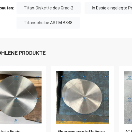
auten:
Titan-Diskette des Grad-2
In Essig eingelegte 
Titanscheibe ASTM B348
HLENE PRODUKTE
te in Essig
Fluorwasserstoffsäure-
ATS