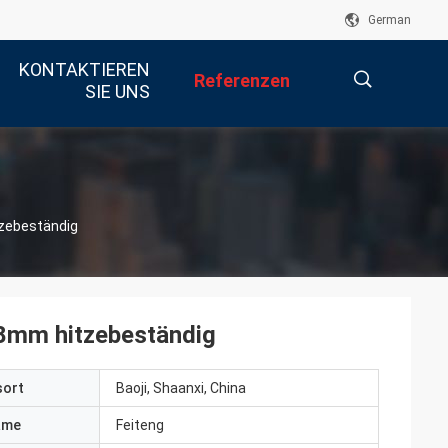
German
KONTAKTIEREN
Referenzen
SIE UNS
描
zebeständig
述
8mm hitzebeständig
sort
Baoji, Shaanxi, China
ame
Feiteng