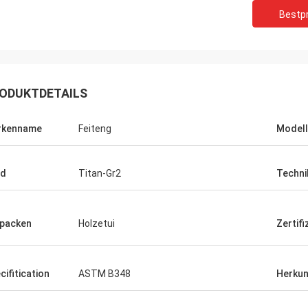
Bestpr
ODUKTDETAILS
rkenname
Feiteng
Model
ad
Titan-Gr2
Techni
packen
Holzetui
Zertifi
cifitication
ASTM B348
Herkun