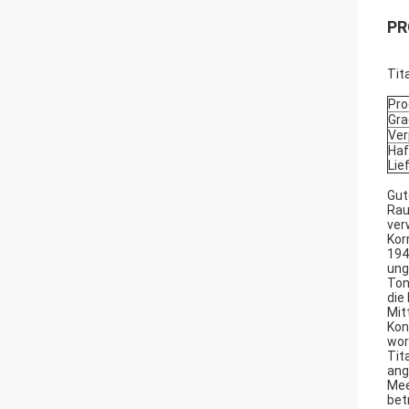
PR
Tit
Pro
Gra
Ver
Haf
Lie
Gut
Rau
ver
Kor
194
ung
Ton
die
Mit
Kon
wor
Tit
ang
Mee
bet