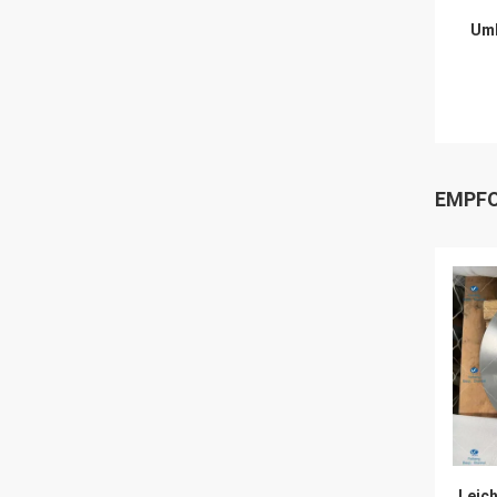
Umb
EMPFO
Leich