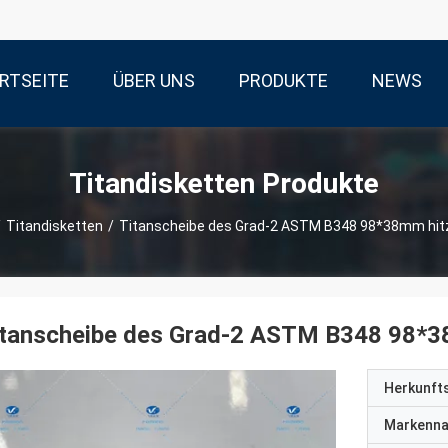
RTSEITE
ÜBER UNS
PRODUKTE
NEWS
Titandisketten Produkte
/
Titandisketten
/
Titanscheibe des Grad-2 ASTM B348 98*38mm hit
itanscheibe des Grad-2 ASTM B348 98*3
Herkunft
Markenn