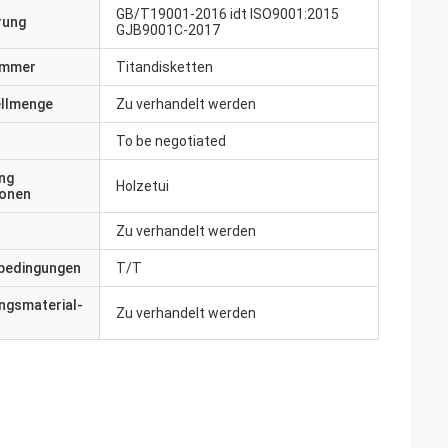
GB/T19001-2016 idt ISO9001:2015
erung
GJB9001C-2017
ummer
Titandisketten
ellmenge
Zu verhandelt werden
To be negotiated
ng
Holzetui
ionen
Zu verhandelt werden
bedingungen
T/T
ngsmaterial-
Zu verhandelt werden