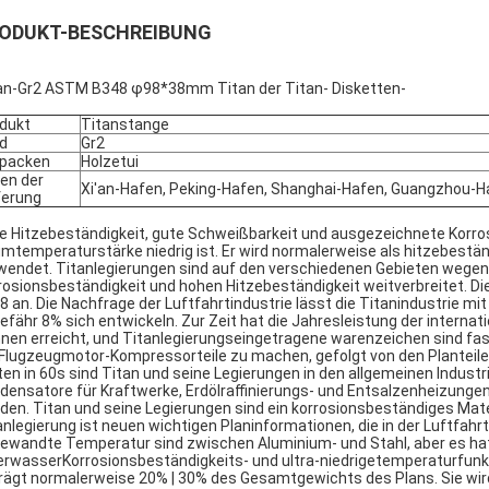
ODUKT-BESCHREIBUNG
an-Gr2 ASTM B348 φ98*38mm Titan der Titan- Disketten-
dukt
Titanstange
d
Gr2
packen
Holzetui
en der
Xi'an-Hafen, Peking-Hafen, Shanghai-Hafen, Guangzhou-
ferung
e Hitzebeständigkeit, gute Schweißbarkeit und ausgezeichnete Korrosi
mtemperaturstärke niedrig ist. Er wird normalerweise als hitzebestä
wendet. Titanlegierungen sind auf den verschiedenen Gebieten wegen 
rosionsbeständigkeit und hohen Hitzebeständigkeit weitverbreitet. Die 
8 an. Die Nachfrage der Luftfahrtindustrie lässt die Titanindustrie m
efähr 8% sich entwickeln. Zur Zeit hat die Jahresleistung der internatio
nen erreicht, und Titanlegierungseingetragene warenzeichen sind fast
 Flugzeugmotor-Kompressorteile zu machen, gefolgt von den Planteil
ten in 60s sind Titan und seine Legierungen in den allgemeinen Industrie
densatore für Kraftwerke, Erdölraffinierungs- und Entsalzenheizun
den. Titan und seine Legierungen sind ein korrosionsbeständiges Mat
anlegierung ist neuen wichtigen Planinformationen, die in der Luftfahr
ewandte Temperatur sind zwischen Aluminium- und Stahl, aber es ha
rwasserKorrosionsbeständigkeits- und ultra-niedrigetemperaturfunkt
rägt normalerweise 20% | 30% des Gesamtgewichts des Plans. Sie w