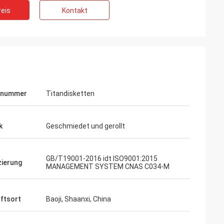
eis
Kontakt
lnummer
Titandisketten
k
Geschmiedet und gerollt
GB/T19001-2016 idt ISO9001:2015
zierung
MANAGEMENT SYSTEM CNAS C034-M
ftsort
Baoji, Shaanxi, China