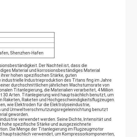
Hafen, Shenzhen-Hafen
onsbeständigkeit. Der Nachteil ist, dass die
ndiges Material und korrosionsbeständiges Material
ihrer hohen spezifischen Stärke, guten
industrielle Industrieproduktion des Titans fing im Jahre
it einer durchschnittlichen jährlichen Wachstumsrate von
nalen Titanlegierung, die Materialien verarbeitet, 4 Million
 30 Arten. Titanlegierung wird hauptsächlich benutzt, um
en Raketen, Raketen und Hochgeschwindigkeitsflugzeugen.
n, wie Elektroden für die Elektrolyseindustrie,
gen und Umweltverschmutzungsregeleinrichtung benutzt
erial geworden.
tindustrie verwendet werden. Seine Dichte, Intensität und
t hohe spezifische Stärke und ausgezeichnete
ion. Die Menge der Titanlegierung im Flugzeugmotor
ird hauptsächlich verwendet, um Kompressorkomponenten,